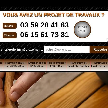
VOUS AVEZ UN PROJET DE TRAVAUX ?
03 59 28 41 63
Bureau
DEVIS
GRATUIT
06 15 61 73 81
Chantier
re rappelé immédiatement:
de
renovation-chalet-
Entretien chalet
Peintre intérieur
Ravalement de
Nettoyage d
bois 67 Bas-Rhin
67 Bas-Rhin
67 Bas-Rhin
façade 67 Bas-Rhin
façade 67 Bas-