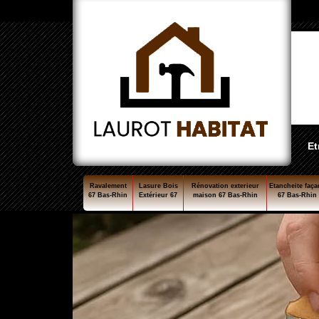
Et
Ravalement
Lasure Bois
Rénovation exterieur
Etancheite faça
67 Bas-Rhin
Extérieur 67
maison 67 Bas-Rhin
67 Bas-Rhin