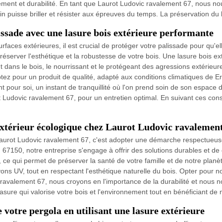
nnement et durabilité. En tant que Laurot Ludovic ravalement 67, nous n
n puisse briller et résister aux épreuves du temps. La préservation du 
ssade avec une lasure bois extérieure performante
surfaces extérieures, il est crucial de protéger votre palissade pour qu
erver l'esthétique et la robustesse de votre bois. Une lasure bois ext
dans le bois, le nourrissant et le protégeant des agressions extérieures
tez pour un produit de qualité, adapté aux conditions climatiques de Erst
pour soi, un instant de tranquillité où l'on prend soin de son espace d
Ludovic ravalement 67, pour un entretien optimal. En suivant ces conse
extérieur écologique chez Laurot Ludovic ravalemen
 Laurot Ludovic ravalement 67, c'est adopter une démarche respectueus
, 67150, notre entreprise s'engage à offrir des solutions durables et d
 ce qui permet de préserver la santé de votre famille et de notre planèt
yons UV, tout en respectant l'esthétique naturelle du bois. Opter pour no
ravalement 67, nous croyons en l'importance de la durabilité et nous n
 lasure qui valorise votre bois et l'environnement tout en bénéficiant de
votre pergola en utilisant une lasure extérieure