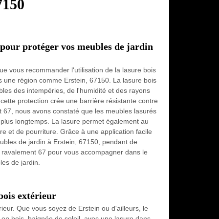
7150
r pour protéger vos meubles de jardin
e vous recommander l'utilisation de la lasure bois
ns une région comme Erstein, 67150. La lasure bois
bles des intempéries, de l'humidité et des rayons
 cette protection crée une barrière résistante contre
t 67, nous avons constaté que les meubles lasurés
ien plus longtemps. La lasure permet également au
re et de pourriture. Grâce à une application facile
eubles de jardin à Erstein, 67150, pendant de
c ravalement 67 pour vous accompagner dans le
les de jardin.
ois extérieur
ieur. Que vous soyez de Erstein ou d'ailleurs, le
 en bois, baignée de soleil, avec une lasure dans