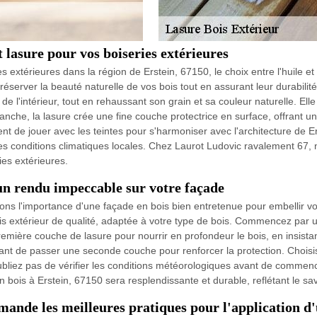
 lasure pour vos boiseries extérieures
ies extérieures dans la région de Erstein, 67150, le choix entre l'huile e
erver la beauté naturelle de vos bois tout en assurant leur durabilité.
 de l'intérieur, tout en rehaussant son grain et sa couleur naturelle. Ell
he, la lasure crée une fine couche protectrice en surface, offrant une
t de jouer avec les teintes pour s'harmoniser avec l'architecture de Erst
s conditions climatiques locales. Chez Laurot Ludovic ravalement 67,
es extérieures.
 un rendu impeccable sur votre façade
s l'importance d'une façade en bois bien entretenue pour embellir vo
 bois extérieur de qualité, adaptée à votre type de bois. Commencez pa
emière couche de lasure pour nourrir en profondeur le bois, en insista
vant de passer une seconde couche pour renforcer la protection. Choisi
ubliez pas de vérifier les conditions météorologiques avant de commenc
en bois à Erstein, 67150 sera resplendissante et durable, reflétant le s
nde les meilleures pratiques pour l'application d'