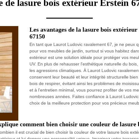
e de lasure bois extérieur Erstein 6
Les avantages de la lasure bois extérieu
67150
En tant que Laurot Ludovic ravalement 67, je ne peux qu
pour vos meubles de jardin, surtout si vous habitez da
extérieur est une solution idéale pour protéger vos meu
UV. En plus de rehausser l'esthétique naturelle du bois,
les agressions climatiques. À Laurot Ludovic ravalemen
conservent leur beauté et leur intégrité structurelle b
bois de respirer, évitant ainsi les problèmes de moisissu
et à l'entretien minimal, vous pourrez profiter de vos m
nombreuses années. Faites confiance à Laurot Ludovi
choix de la meilleure protection pour vos précieux meub
plique comment bien choisir une couleur de lasure b
en il est crucial de bien choisir la couleur de votre lasure bois extér
xtérieur et lui donner une personnalité unique. Imaginez votre terrasse