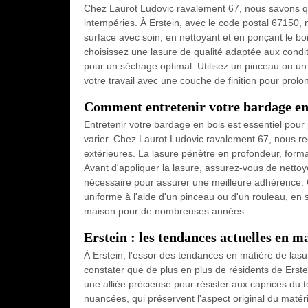
Chez Laurot Ludovic ravalement 67, nous savons que
intempéries. À Erstein, avec le code postal 67150
surface avec soin, en nettoyant et en ponçant le boi
choisissez une lasure de qualité adaptée aux condi
pour un séchage optimal. Utilisez un pinceau ou un r
votre travail avec une couche de finition pour prolong
Comment entretenir votre bardage en 
Entretenir votre bardage en bois est essentiel pour
varier. Chez Laurot Ludovic ravalement 67, nous re
extérieures. La lasure pénètre en profondeur, forman
Avant d'appliquer la lasure, assurez-vous de nettoy
nécessaire pour assurer une meilleure adhérence. O
uniforme à l'aide d'un pinceau ou d'un rouleau, en s
maison pour de nombreuses années.
Erstein : les tendances actuelles en m
À Erstein, l'essor des tendances en matière de lasu
constater que de plus en plus de résidents de Erste
une alliée précieuse pour résister aux caprices du te
nuancées, qui préservent l'aspect original du matéri