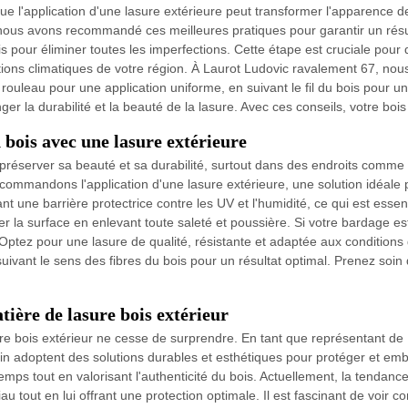
 l'application d'une lasure extérieure peut transformer l'apparence de
, nous avons recommandé ces meilleures pratiques pour garantir un ré
s pour éliminer toutes les imperfections. Cette étape est cruciale pour
tions climatiques de votre région. À Laurot Ludovic ravalement 67, nou
ouleau pour une application uniforme, en suivant le fil du bois pour un 
er la durabilité et la beauté de la lasure. Avec ces conseils, votre bois 
bois avec une lasure extérieure
 préserver sa beauté et sa durabilité, surtout dans des endroits comme
commandons l'application d'une lasure extérieure, une solution idéale 
t une barrière protectrice contre les UV et l'humidité, ce qui est essent
er la surface en enlevant toute saleté et poussière. Si votre bardage es
ptez pour une lasure de qualité, résistante et adaptée aux conditions 
uivant le sens des fibres du bois pour un résultat optimal. Prenez soin 
atière de lasure bois extérieur
re bois extérieur ne cesse de surprendre. En tant que représentant de 
in adoptent des solutions durables et esthétiques pour protéger et embe
mps tout en valorisant l'authenticité du bois. Actuellement, la tendance 
au tout en lui offrant une protection optimale. Il est fascinant de voi