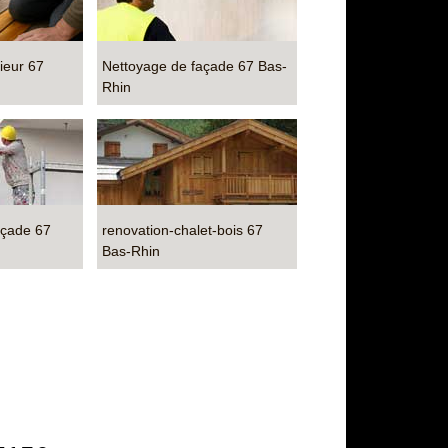
ieur 67
Nettoyage de façade 67 Bas-
Rhin
açade 67
renovation-chalet-bois 67
Bas-Rhin