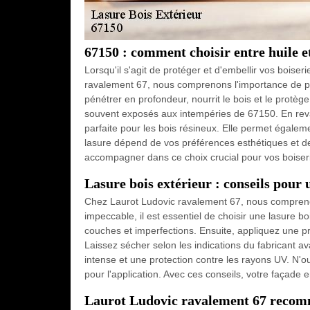
67150 : comment choisir entre huile et
Lorsqu'il s'agit de protéger et d'embellir vos boiser
ravalement 67, nous comprenons l'importance de prés
pénétrer en profondeur, nourrit le bois et le protège
souvent exposés aux intempéries de 67150. En revanc
parfaite pour les bois résineux. Elle permet égalemen
lasure dépend de vos préférences esthétiques et de
accompagner dans ce choix crucial pour vos boiseri
Lasure bois extérieur : conseils pour
Chez Laurot Ludovic ravalement 67, nous comprenon
impeccable, il est essentiel de choisir une lasure
couches et imperfections. Ensuite, appliquez une pr
Laissez sécher selon les indications du fabricant a
intense et une protection contre les rayons UV. N'o
pour l'application. Avec ces conseils, votre façade 
Laurot Ludovic ravalement 67 recomma