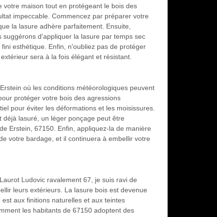
 votre maison tout en protégeant le bois des
sultat impeccable. Commencez par préparer votre
 que la lasure adhère parfaitement. Ensuite,
s suggérons d'appliquer la lasure par temps sec
fini esthétique. Enfin, n'oubliez pas de protéger
extérieur sera à la fois élégant et résistant.
 Erstein où les conditions météorologiques peuvent
pour protéger votre bois des agressions
iel pour éviter les déformations et les moisissures.
t déjà lasuré, un léger ponçage peut être
de Erstein, 67150. Enfin, appliquez-la de manière
de votre bardage, et il continuera à embellir votre
Laurot Ludovic ravalement 67, je suis ravi de
llir leurs extérieurs. La lasure bois est devenue
est aux finitions naturelles et aux teintes
r comment les habitants de 67150 adoptent des