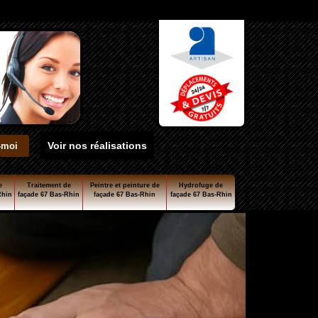
Voir nos réalisations
e
Traitement de
Peintre et peinture de
Hydrofuge de
Rhin
façade 67 Bas-Rhin
façade 67 Bas-Rhin
façade 67 Bas-Rhin