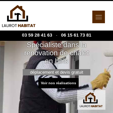
03 59 28 41 63
06 15 61 73 81
-
Spécialiste dans la
renovation de chalet
en bois
déplacement et devis gratuit
Voir nos réalisations