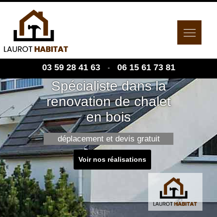
03 59 28 41 63
06 15 61 73 81
-
Spécialiste dans la
renovation de chalet
en bois
déplacement et devis gratuit
Voir nos réalisations