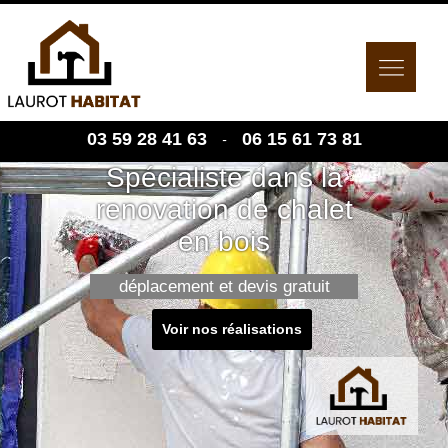
03 59 28 41 63
06 15 61 73 81
-
Spécialiste dans la
renovation de chalet
en bois
déplacement et devis gratuit
Voir nos réalisations