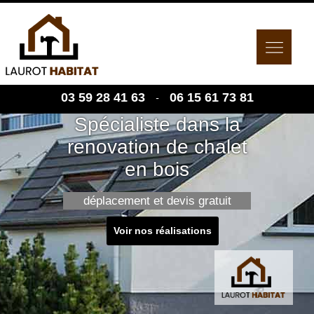
03 59 28 41 63
06 15 61 73 81
-
Spécialiste dans la
renovation de chalet
en bois
déplacement et devis gratuit
Voir nos réalisations