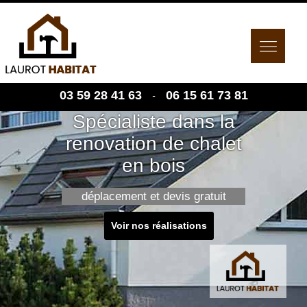
03 59 28 41 63
06 15 61 73 81
-
Spécialiste dans la
renovation de chalet
en bois
déplacement et devis gratuit
Voir nos réalisations