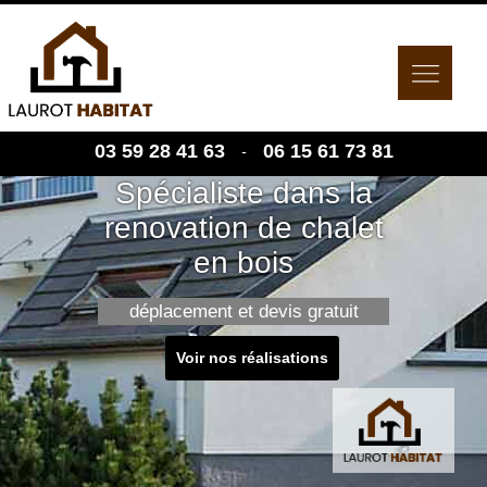
03 59 28 41 63
06 15 61 73 81
-
Spécialiste dans la
renovation de chalet
en bois
déplacement et devis gratuit
Voir nos réalisations