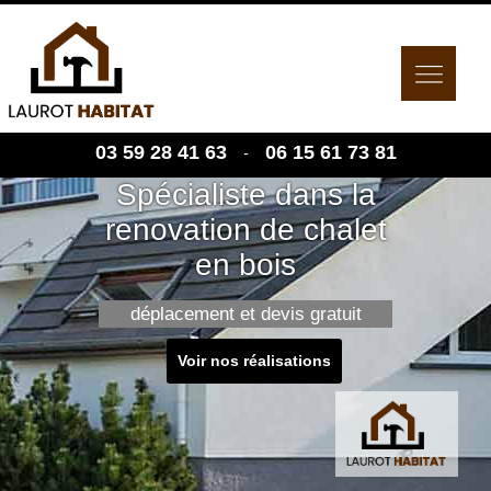
03 59 28 41 63
06 15 61 73 81
-
Spécialiste dans la
renovation de chalet
en bois
déplacement et devis gratuit
Voir nos réalisations